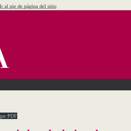
Ir al pie de página del sitio
Menú Administración
gar PDF