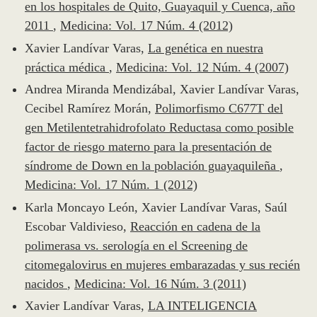
en los hospitales de Quito, Guayaquil y Cuenca, año
2011
,
Medicina: Vol. 17 Núm. 4 (2012)
Xavier Landívar Varas,
La genética en nuestra
práctica médica
,
Medicina: Vol. 12 Núm. 4 (2007)
Andrea Miranda Mendizábal, Xavier Landívar Varas,
Cecibel Ramírez Morán,
Polimorfismo C677T del
gen Metilentetrahidrofolato Reductasa como posible
factor de riesgo materno para la presentación de
síndrome de Down en la población guayaquileña
,
Medicina: Vol. 17 Núm. 1 (2012)
Karla Moncayo León, Xavier Landívar Varas, Saúl
Escobar Valdivieso,
Reacción en cadena de la
polimerasa vs. serología en el Screening de
citomegalovirus en mujeres embarazadas y sus recién
nacidos
,
Medicina: Vol. 16 Núm. 3 (2011)
Xavier Landívar Varas,
LA INTELIGENCIA