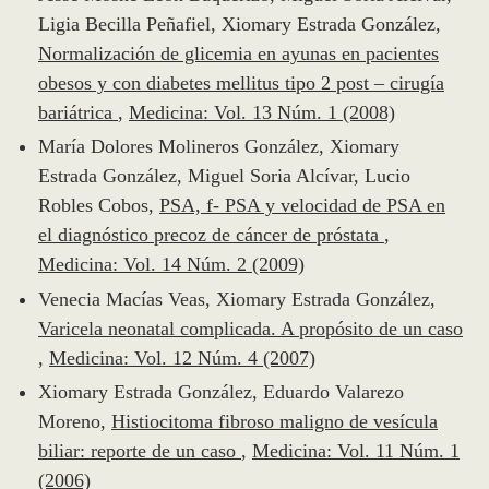
Ligia Becilla Peñafiel, Xiomary Estrada González,
Normalización de glicemia en ayunas en pacientes
obesos y con diabetes mellitus tipo 2 post – cirugía
bariátrica
,
Medicina: Vol. 13 Núm. 1 (2008)
María Dolores Molineros González, Xiomary
Estrada González, Miguel Soria Alcívar, Lucio
Robles Cobos,
PSA, f- PSA y velocidad de PSA en
el diagnóstico precoz de cáncer de próstata
,
Medicina: Vol. 14 Núm. 2 (2009)
Venecia Macías Veas, Xiomary Estrada González,
Varicela neonatal complicada. A propósito de un caso
,
Medicina: Vol. 12 Núm. 4 (2007)
Xiomary Estrada González, Eduardo Valarezo
Moreno,
Histiocitoma fibroso maligno de vesícula
biliar: reporte de un caso
,
Medicina: Vol. 11 Núm. 1
(2006)