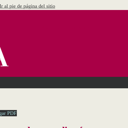
Ir al pie de página del sitio
Menú Administración
gar PDF