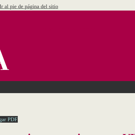
Ir al pie de página del sitio
Menú Administración
gar PDF