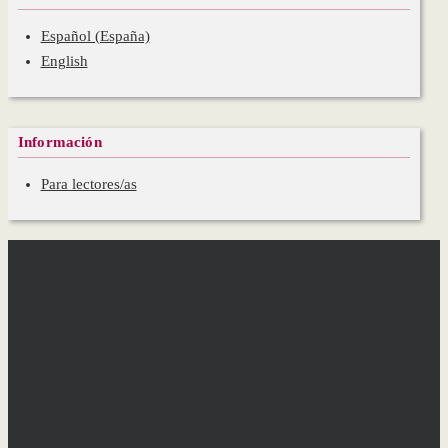
Español (España)
English
Información
Para lectores/as