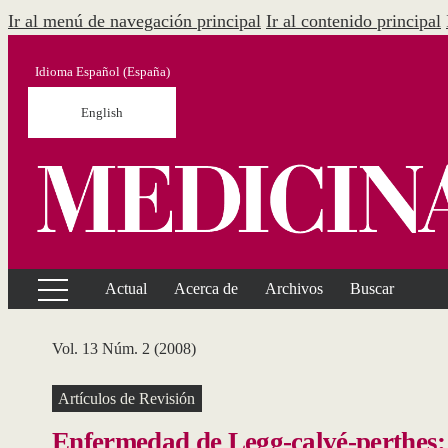
Ir al menú de navegación principal
Ir al contenido principal
Idioma
Español (España)
English
Actual
Acerca de
Archivos
Buscar
Vol. 13 Núm. 2 (2008)
Artículos de Revisión
Enfermedad de Legg-calvé-perthes: 