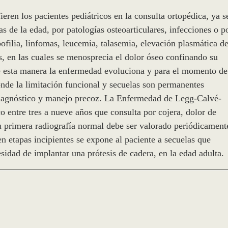
eren los pacientes pediátricos en la consulta ortopédica, ya s
s de la edad, por patologías osteoarticulares, infecciones o p
filia, linfomas, leucemia, talasemia, elevación plasmática d
es, en las cuales se menosprecia el dolor óseo confinando su
de esta manera la enfermedad evoluciona y para el momento de
onde la limitación funcional y secuelas son permanentes
 diagnóstico y manejo precoz. La Enfermedad de Legg-Calvé-
o entre tres a nueve años que consulta por cojera, dolor de
 su primera radiografía normal debe ser valorado periódicament
en etapas incipientes se expone al paciente a secuelas que
idad de implantar una prótesis de cadera, en la edad adulta.