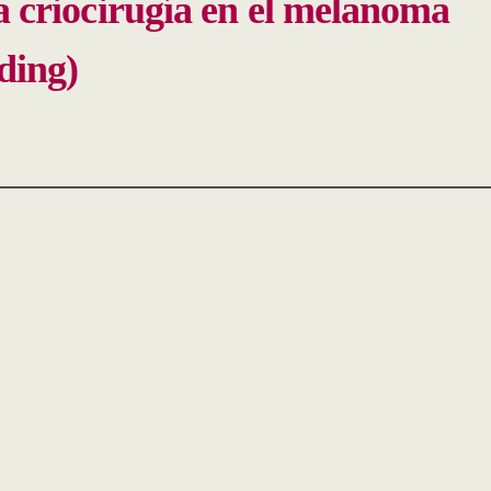
la criocirugía en el melanoma
ading)