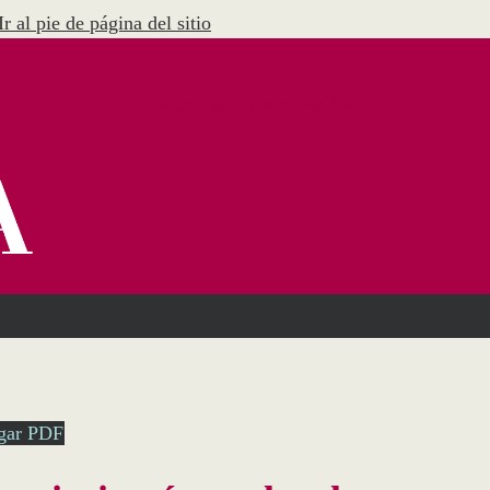
Ir al pie de página del sitio
Menú Administración
gar PDF