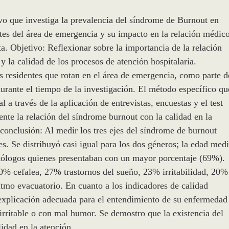
ivo que investiga la prevalencia del síndrome de Burnout en
ntes del área de emergencia y su impacto en la relación médic
ta. Objetivo: Reflexionar sobre la importancia de la relación
y la calidad de los procesos de atención hospitalaria.
 residentes que rotan en el área de emergencia, como parte d
urante el tiempo de la investigación. El método específico qu
 a través de la aplicación de entrevistas, encuestas y el test
mente la relación del síndrome burnout con la calidad en la
conclusión: Al medir los tres ejes del síndrome de burnout
s. Se distribuyó casi igual para los dos géneros; la edad med
atólogos quienes presentaban con un mayor porcentaje (69%).
0% cefalea, 27% trastornos del sueño, 23% irritabilidad, 20%
itmo evacuatorio. En cuanto a los indicadores de calidad
 explicación adecuada para el entendimiento de su enfermedad
rritable o con mal humor. Se demostro que la existencia del
idad en la atención.