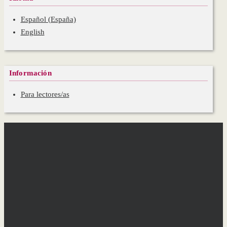
Español (España)
English
Información
Para lectores/as