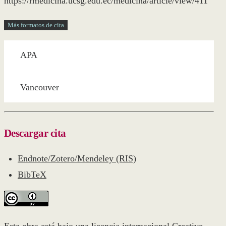
https://rmedicina.ucsg.edu.ec/medicina/article/view/411
Más formatos de cita
APA
Vancouver
Descargar cita
Endnote/Zotero/Mendeley (RIS)
BibTeX
Esta obra está bajo una licencia internacional
Creative