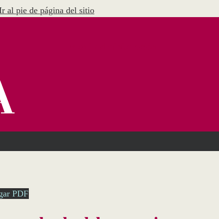
Ir al pie de página del sitio
Menú Administración
gar PDF