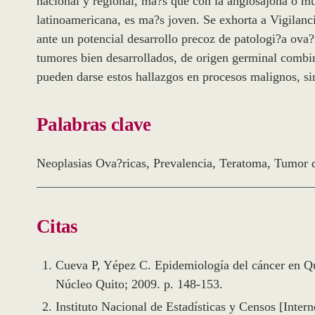
nacional y regional, ma?s que con la anglosajona o m
latinoamericana, es ma?s joven. Se exhorta a Vigilan
ante un potencial desarrollo precoz de patologi?a ova?
tumores bien desarrollados, de origen germinal combin
pueden darse estos hallazgos en procesos malignos, si
Palabras clave
Neoplasias Ova?ricas
,
Prevalencia
,
Teratoma
,
Tumor 
Citas
Cueva P, Yépez C. Epidemiología del cáncer en Qu
Núcleo Quito; 2009. p. 148-153.
Instituto Nacional de Estadísticas y Censos [Intern