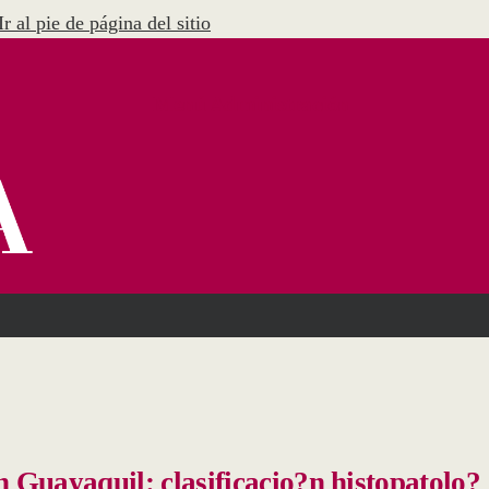
Ir al pie de página del sitio
Menú Administración
 Guayaquil: clasificacio?n histopatolo?