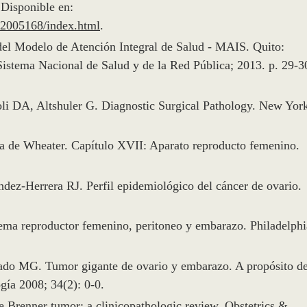
 Disponible en:
a/2005168/index.html
.
del Modelo de Atención Integral de Salud - MAIS. Quito:
istema Nacional de Salud y de la Red Pública; 2013. p. 29-3
li DA, Altshuler G. Diagnostic Surgical Pathology. New Yor
a de Wheater. Capítulo XVII: Aparato reproducto femenino.
z-Herrera RJ. Perfil epidemiológico del cáncer de ovario.
tema reproductor femenino, peritoneo y embarazo. Philadelphi
do MG. Tumor gigante de ovario y embarazo. A propósito d
gía 2008; 34(2): 0-0.
renner tumor: a clinicopathologic review. Obstetrics &