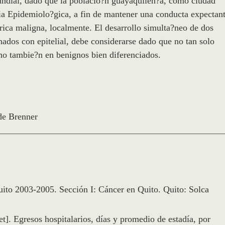
undial, dado que la poblacio?n guayaquilen?a, como ciudad
cia Epidemiolo?gica, a fin de mantener una conducta expectan
rica maligna, localmente. El desarrollo simulta?neo de dos
ados con epitelial, debe considerarse dado que no tan solo
no tambie?n en benignos bien diferenciados.
de Brenner
ito 2003-2005. Sección I: Cáncer en Quito. Quito: Solca
et]. Egresos hospitalarios, días y promedio de estadía, por