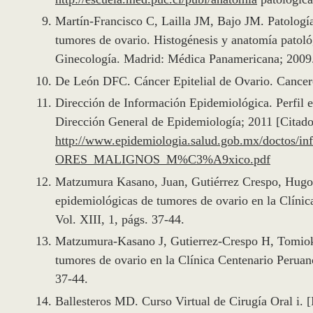
Martín-Francisco C, Lailla JM, Bajo JM. Patología
tumores de ovario. Histogénesis y anatomía patol
Ginecología. Madrid: Médica Panamericana; 2009.
De León DFC. Cáncer Epitelial de Ovario. Cancero
Dirección de Información Epidemiológica. Perfil 
Dirección General de Epidemiología; 2011 [Citado 
http://www.epidemiologia.salud.gob.mx/doctos/
ORES_MALIGNOS_M%C3%A9xico.pdf
Matzumura Kasano, Juan, Gutiérrez Crespo, Hugo y
epidemiológicas de tumores de ovario en la Clíni
Vol. XIII, 1, págs. 37-44.
Matzumura-Kasano J, Gutierrez-Crespo H, Tomioka-
tumores de ovario en la Clínica Centenario Perua
37-44.
Ballesteros MD. Curso Virtual de Cirugía Oral i. 