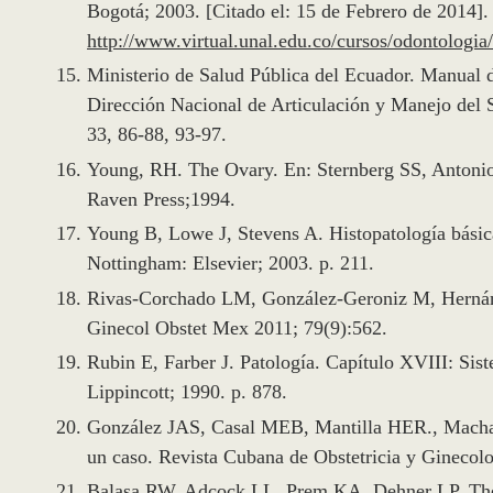
Bogotá; 2003. [Citado el: 15 de Febrero de 2014].
http://www.virtual.unal.edu.co/cursos/odontologi
Ministerio de Salud Pública del Ecuador. Manual 
Dirección Nacional de Articulación y Manejo del S
33, 86-88, 93-97.
Young, RH. The Ovary. En: Sternberg SS, Antonio
Raven Press;1994.
Young B, Lowe J, Stevens A. Histopatología básic
Nottingham: Elsevier; 2003. p. 211.
Rivas-Corchado LM, González-Geroniz M, Hernánde
Ginecol Obstet Mex 2011; 79(9):562.
Rubin E, Farber J. Patología. Capítulo XVIII: Sis
Lippincott; 1990. p. 878.
González JAS, Casal MEB, Mantilla HER., Macha
un caso. Revista Cubana de Obstetricia y Ginecolo
Balasa RW, Adcock LL, Prem KA, Dehner LP. The B