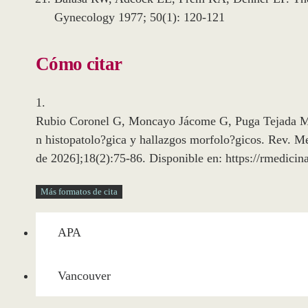
Gynecology 1977; 50(1): 120-121
Cómo citar
1.
Rubio Coronel G, Moncayo Jácome G, Puga Tejada M. 
n histopatolo?gica y hallazgos morfolo?gicos. Rev. M
de 2026];18(2):75-86. Disponible en: https://rmedicin
Más formatos de cita
APA
Vancouver