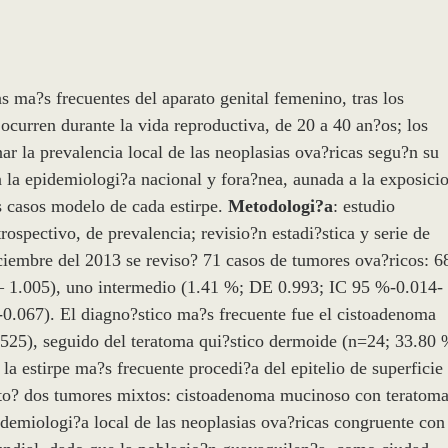
as ma?s frecuentes del aparato genital femenino, tras los
ocurren durante la vida reproductiva, de 20 a 40 an?os; los
nar la prevalencia local de las neoplasias ova?ricas segu?n su
n la epidemiologi?a nacional y fora?nea, aunada a la exposici
s casos modelo de cada estirpe.
Metodologi?a
: estudio
trospectivo, de prevalencia; revisio?n estadi?stica y serie de
iciembre del 2013 se reviso? 71 casos de tumores ova?ricos: 6
– 1.005), uno intermedio (1.41 %; DE 0.993; IC 95 %-0.014-
0.067). El diagno?stico ma?s frecuente fue el cistoadenoma
525), seguido del teratoma qui?stico dermoide (n=24; 33.80 
a estirpe ma?s frecuente procedi?a del epitelio de superficie
cto? dos tumores mixtos: cistoadenoma mucinoso con teratoma
pidemiologi?a local de las neoplasias ova?ricas congruente con