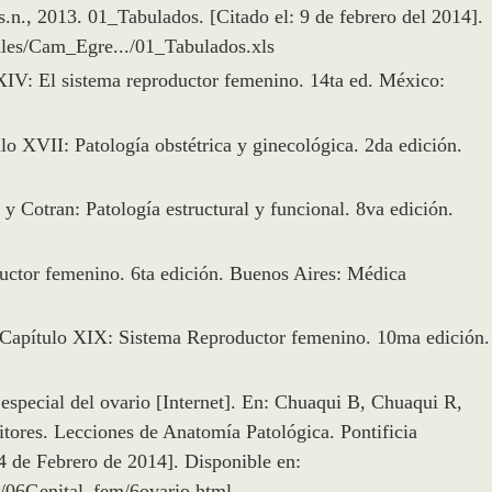
.n., 2013. 01_Tabulados. [Citado el: 9 de febrero del 2014].
ales/Cam_Egre.../01_Tabulados.xls
XIV: El sistema reproductor femenino. 14ta ed. México:
o XVII: Patología obstétrica y ginecológica. 2da edición.
Cotran: Patología estructural y funcional. 8va edición.
uctor femenino. 6ta edición. Buenos Aires: Médica
. Capítulo XIX: Sistema Reproductor femenino. 10ma edición.
special del ovario [Internet]. En: Chuaqui B, Chuaqui R,
tores. Lecciones de Anatomía Patológica. Pontificia
14 de Febrero de 2014]. Disponible en:
/06Genital_fem/6ovario.html.