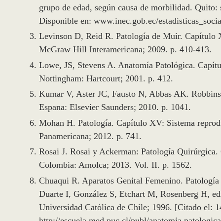
grupo de edad, según causa de morbilidad. Quito: s
Disponible en: www.inec.gob.ec/estadisticas_soci
Levinson D, Reid R. Patología de Muir. Capítulo 
McGraw Hill Interamericana; 2009. p. 410-413.
Lowe, JS, Stevens A. Anatomía Patológica. Capítul
Nottingham: Hartcourt; 2001. p. 412.
Kumar V, Aster JC, Fausto N, Abbas AK. Robbins y 
Espana: Elsevier Saunders; 2010. p. 1041.
Mohan H. Patología. Capítulo XV: Sistema reprod
Panamericana; 2012. p. 741.
Rosai J. Rosai y Ackerman: Patología Quirúrgica
Colombia: Amolca; 2013. Vol. II. p. 1562.
Chuaqui R. Aparatos Genital Femenino. Patología e
Duarte I, González S, Etchart M, Rosenberg H, edi
Universidad Católica de Chile; 1996. [Citado el: 
http://escuela.med.puc.cl/publ/anatomia
patologica