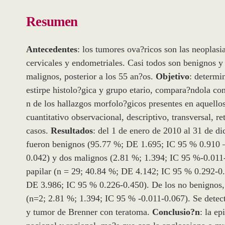
Resumen
Antecedentes
: los tumores ova?ricos son las neoplasi
cervicales y endometriales. Casi todos son benignos y 
malignos, posterior a los 55 an?os.
Objetivo
: determi
estirpe histolo?gica y grupo etario, compara?ndola co
n de los hallazgos morfolo?gicos presentes en aquello
cuantitativo observacional, descriptivo, transversal, re
casos.
Resultados
: del 1 de enero de 2010 al 31 de d
fueron benignos (95.77 %; DE 1.695; IC 95 % 0.910 
0.042) y dos malignos (2.81 %; 1.394; IC 95 %-0.011-
papilar (n = 29; 40.84 %; DE 4.142; IC 95 % 0.292-0.
DE 3.986; IC 95 % 0.226-0.450). De los no benignos, l
(n=2; 2.81 %; 1.394; IC 95 % -0.011-0.067). Se dete
y tumor de Brenner con teratoma.
Conclusio?n
: la e