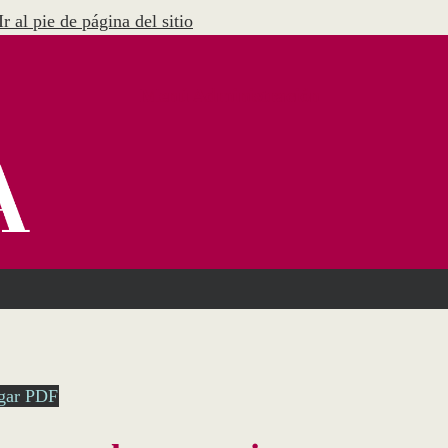
Ir al pie de página del sitio
Menú Administración
gar PDF