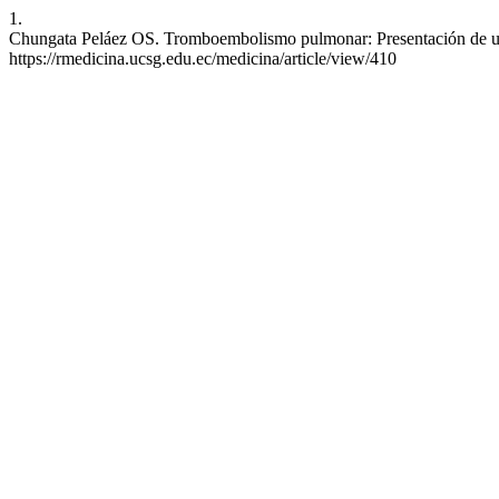
1.
Chungata Peláez OS. Tromboembolismo pulmonar: Presentación de un c
https://rmedicina.ucsg.edu.ec/medicina/article/view/410