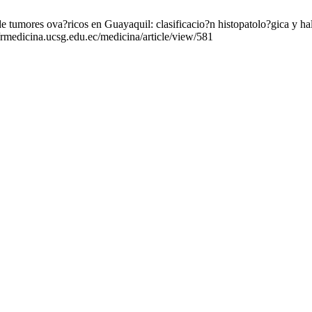
umores ova?ricos en Guayaquil: clasificacio?n histopatolo?gica y ha
/rmedicina.ucsg.edu.ec/medicina/article/view/581