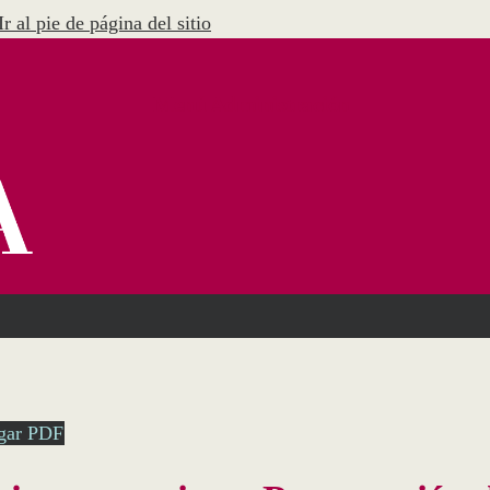
Ir al pie de página del sitio
Menú Administración
gar PDF