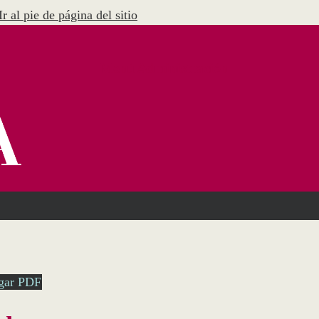
Ir al pie de página del sitio
Menú Administración
gar PDF