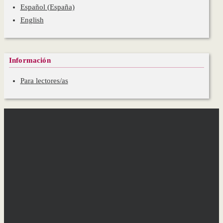
Español (España)
English
Información
Para lectores/as