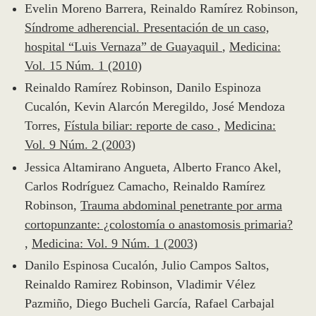
Evelin Moreno Barrera, Reinaldo Ramírez Robinson,
Síndrome adherencial. Presentación de un caso,
hospital “Luis Vernaza” de Guayaquil
,
Medicina:
Vol. 15 Núm. 1 (2010)
Reinaldo Ramírez Robinson, Danilo Espinoza
Cucalón, Kevin Alarcón Meregildo, José Mendoza
Torres,
Fístula biliar: reporte de caso
,
Medicina:
Vol. 9 Núm. 2 (2003)
Jessica Altamirano Angueta, Alberto Franco Akel,
Carlos Rodríguez Camacho, Reinaldo Ramírez
Robinson,
Trauma abdominal penetrante por arma
cortopunzante: ¿colostomía o anastomosis primaria?
,
Medicina: Vol. 9 Núm. 1 (2003)
Danilo Espinosa Cucalón, Julio Campos Saltos,
Reinaldo Ramirez Robinson, Vladimir Vélez
Pazmiño, Diego Bucheli García, Rafael Carbajal