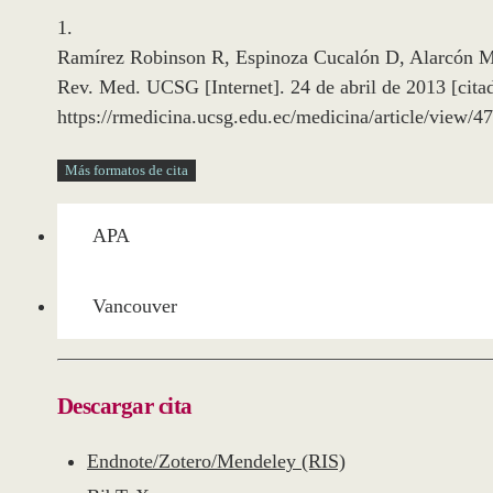
1.
Ramírez Robinson R, Espinoza Cucalón D, Alarcón Mere
Rev. Med. UCSG [Internet]. 24 de abril de 2013 [cita
https://rmedicina.ucsg.edu.ec/medicina/article/view/4
Más formatos de cita
APA
Vancouver
Descargar cita
Endnote/Zotero/Mendeley (RIS)