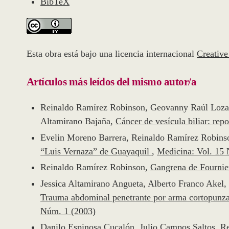
BibTeX
Esta obra está bajo una licencia internacional
Creativ
Artículos más leídos del mismo autor/a
Reinaldo Ramírez Robinson, Geovanny Raúl Lozad
Altamirano Bajaña,
Cáncer de vesícula biliar: rep
Evelin Moreno Barrera, Reinaldo Ramírez Robins
“Luis Vernaza” de Guayaquil
,
Medicina: Vol. 15
Reinaldo Ramírez Robinson,
Gangrena de Fourni
Jessica Altamirano Angueta, Alberto Franco Akel
Trauma abdominal penetrante por arma cortopunza
Núm. 1 (2003)
Danilo Espinosa Cucalón, Julio Campos Saltos, 