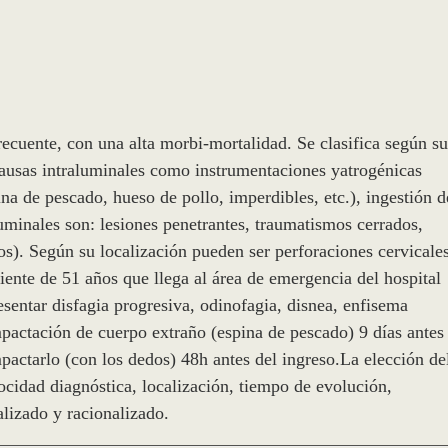
recuente, con una alta morbi-mortalidad. Se clasifica según su
 causas intraluminales como instrumentaciones yatrogénicas
ina de pescado, hueso de pollo, imperdibles, etc.), ingestión d
uminales son: lesiones penetrantes, traumatismos cerrados,
os). Según su localización pueden ser perforaciones cervicales
iente de 51 años que llega al área de emergencia del hospital
esentar disfagia progresiva, odinofagia, disnea, enfisema
mpactación de cuerpo extraño (espina de pescado) 9 días antes
pactarlo (con los dedos) 48h antes del ingreso.La elección de
ocidad diagnóstica, localización, tiempo de evolución,
alizado y racionalizado.