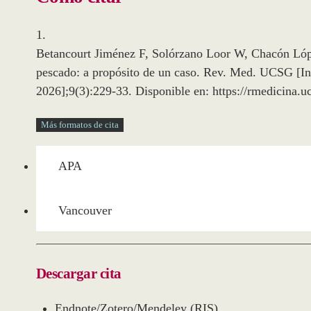
1.
Betancourt Jiménez F, Solórzano Loor W, Chacón Lópe
pescado: a propósito de un caso. Rev. Med. UCSG [Inte
2026];9(3):229-33. Disponible en: https://rmedicina.u
Más formatos de cita
APA
Vancouver
Descargar cita
Endnote/Zotero/Mendeley (RIS)