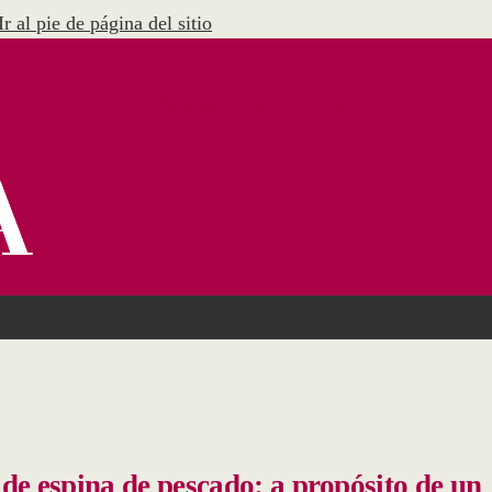
Ir al pie de página del sitio
Menú Administración
 de espina de pescado: a propósito de un