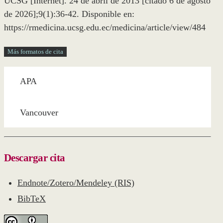
UCSG [Internet]. 24 de abril de 2013 [citado 6 de agosto
de 2026];9(1):36-42. Disponible en:
https://rmedicina.ucsg.edu.ec/medicina/article/view/484
Más formatos de cita
APA
Vancouver
Descargar cita
Endnote/Zotero/Mendeley (RIS)
BibTeX