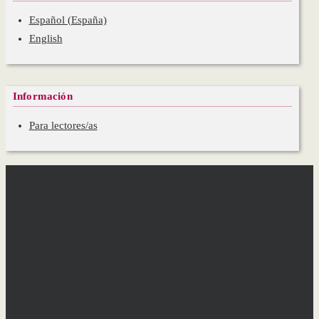
Español (España)
English
Información
Para lectores/as