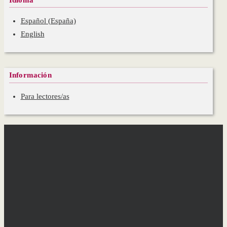
Español (España)
English
Información
Para lectores/as