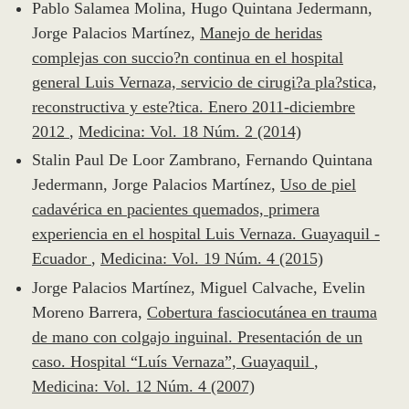
Pablo Salamea Molina, Hugo Quintana Jedermann,
Jorge Palacios Martínez,
Manejo de heridas
complejas con succio?n continua en el hospital
general Luis Vernaza, servicio de cirugi?a pla?stica,
reconstructiva y este?tica. Enero 2011-diciembre
2012
,
Medicina: Vol. 18 Núm. 2 (2014)
Stalin Paul De Loor Zambrano, Fernando Quintana
Jedermann, Jorge Palacios Martínez,
Uso de piel
cadavérica en pacientes quemados, primera
experiencia en el hospital Luis Vernaza. Guayaquil -
Ecuador
,
Medicina: Vol. 19 Núm. 4 (2015)
Jorge Palacios Martínez, Miguel Calvache, Evelin
Moreno Barrera,
Cobertura fasciocutánea en trauma
de mano con colgajo inguinal. Presentación de un
caso. Hospital “Luís Vernaza”, Guayaquil
,
Medicina: Vol. 12 Núm. 4 (2007)