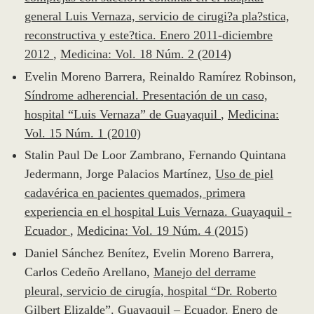
general Luis Vernaza, servicio de cirugi?a pla?stica,
reconstructiva y este?tica. Enero 2011-diciembre
2012
,
Medicina: Vol. 18 Núm. 2 (2014)
Evelin Moreno Barrera, Reinaldo Ramírez Robinson,
Síndrome adherencial. Presentación de un caso,
hospital “Luis Vernaza” de Guayaquil
,
Medicina:
Vol. 15 Núm. 1 (2010)
Stalin Paul De Loor Zambrano, Fernando Quintana
Jedermann, Jorge Palacios Martínez,
Uso de piel
cadavérica en pacientes quemados, primera
experiencia en el hospital Luis Vernaza. Guayaquil -
Ecuador
,
Medicina: Vol. 19 Núm. 4 (2015)
Daniel Sánchez Benítez, Evelin Moreno Barrera,
Carlos Cedeño Arellano,
Manejo del derrame
pleural, servicio de cirugía, hospital “Dr. Roberto
Gilbert Elizalde”. Guayaquil – Ecuador. Enero de