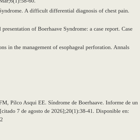
Mar;6(1):58-60.
yndrome. A difficult differential diagnosis of chest pain.
l presentation of Boerhaave Syndrome: a case report. Case
tions in the management of esophageal perforation. Annals
FM, Pilco Asqui EE. Síndrome de Boerhaave. Informe de un
[citado 7 de agosto de 2026];20(1):38-41. Disponible en:
52