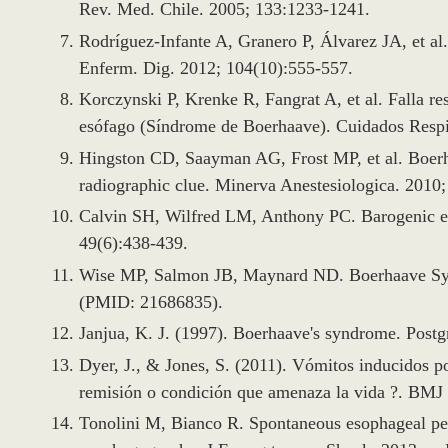
Rev. Med. Chile. 2005; 133:1233-1241.
Rodríguez-Infante A, Granero P, Álvarez JA, et al
Enferm. Dig. 2012; 104(10):555-557.
Korczynski P, Krenke R, Fangrat A, et al. Falla re
esófago (Síndrome de Boerhaave). Cuidados Respir
Hingston CD, Saayman AG, Frost MP, et al. Boerh
radiographic clue. Minerva Anestesiologica. 2010
Calvin SH, Wilfred LM, Anthony PC. Barogenic e
49(6):438-439.
Wise MP, Salmon JB, Maynard ND. Boerhaave Sy
(PMID: 21686835).
Janjua, K. J. (1997). Boerhaave's syndrome. Postg
Dyer, J., & Jones, S. (2011). Vómitos inducidos p
remisión o condición que amenaza la vida ?. BMJ
Tonolini M, Bianco R. Spontaneous esophageal pe