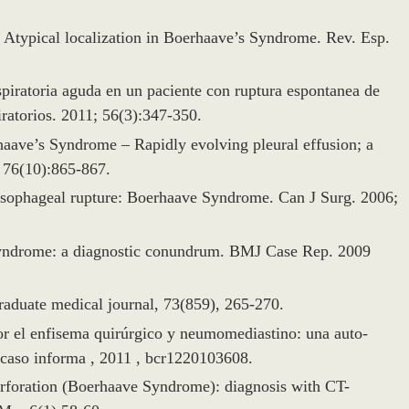
. Atypical localization in Boerhaave’s Syndrome. Rev. Esp.
spiratoria aguda en un paciente con ruptura espontanea de
atorios. 2011; 56(3):347-350.
aave’s Syndrome – Rapidly evolving pleural effusion; a
; 76(10):865-867.
sophageal rupture: Boerhaave Syndrome. Can J Surg. 2006;
ndrome: a diagnostic conundrum. BMJ Case Rep. 2009
raduate medical journal, 73(859), 265-270.
or el enfisema quirúrgico y neumomediastino: una auto-
 caso informa , 2011 , bcr1220103608.
rforation (Boerhaave Syndrome): diagnosis with CT-