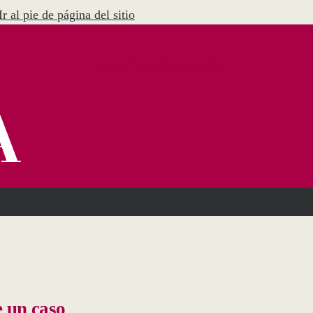
Ir al pie de página del sitio
Menú Administración
 un caso