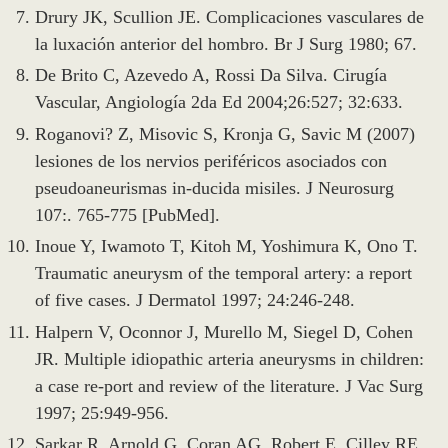
Drury JK, Scullion JE. Complicaciones vasculares de
la luxación anterior del hombro. Br J Surg 1980; 67.
De Brito C, Azevedo A, Rossi Da Silva. Cirugía
Vascular, Angiología 2da Ed 2004;26:527; 32:633.
Roganovi? Z, Misovic S, Kronja G, Savic M (2007)
lesiones de los nervios periféricos asociados con
pseudoaneurismas in-ducida misiles. J Neurosurg
107:. 765-775 [PubMed].
Inoue Y, Iwamoto T, Kitoh M, Yoshimura K, Ono T.
Traumatic aneurysm of the temporal artery: a report
of five cases. J Dermatol 1997; 24:246-248.
Halpern V, Oconnor J, Murello M, Siegel D, Cohen
JR. Multiple idiopathic arteria aneurysms in children:
a case re-port and review of the literature. J Vac Surg
1997; 25:949-956.
Sarkar R, Arnold G, Coran AG, Robert E, Cilley RE,