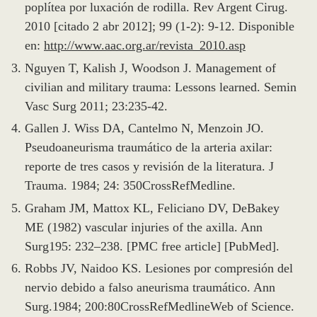
poplítea por luxación de rodilla. Rev Argent Cirug.
2010 [citado 2 abr 2012]; 99 (1-2): 9-12. Disponible
en:
http://www.aac.org.ar/revista_2010.asp
Nguyen T, Kalish J, Woodson J. Management of
civilian and military trauma: Lessons learned. Semin
Vasc Surg 2011; 23:235-42.
Gallen J. Wiss DA, Cantelmo N, Menzoin JO.
Pseudoaneurisma traumático de la arteria axilar:
reporte de tres casos y revisión de la literatura. J
Trauma. 1984; 24: 350CrossRefMedline.
Graham JM, Mattox KL, Feliciano DV, DeBakey
ME (1982) vascular injuries of the axilla. Ann
Surg195: 232–238. [PMC free article] [PubMed].
Robbs JV, Naidoo KS. Lesiones por compresión del
nervio debido a falso aneurisma traumático. Ann
Surg.1984; 200:80CrossRefMedlineWeb of Science.