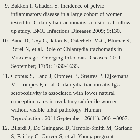
Bakken I, Ghaderi S. Incidence of pelvic
inflammatory disease in a large cohort of women
tested for Chlamydia trachomatis: a historical follow-
up study. BMC Infectious Diseases 2009; 9:130.
Baud D, Goy G, Jaton K, Osterheld M-C, Blumer S,
Borel N, et al. Role of Chlamydia trachomatis in
Miscarriage. Emerging Infectous Diseases. 2011
September; 17(9): 1630-1635.
Coppus S, Land J, Opmeer B, Steures P, Eijkemans
M, Hompes P, et al. Chlamydia trachomatis IgG
seropositivity is associated with lower natural
conception rates in ovulatory subfertile women
without visible tubal pathology. Human
Reproduction. 2011 September; 26(11): 3061–3067.
Bilardi J, De Guingand D, Temple-Smith M, Garland
S, Fairley C, Grover S, et al. Young pregnant