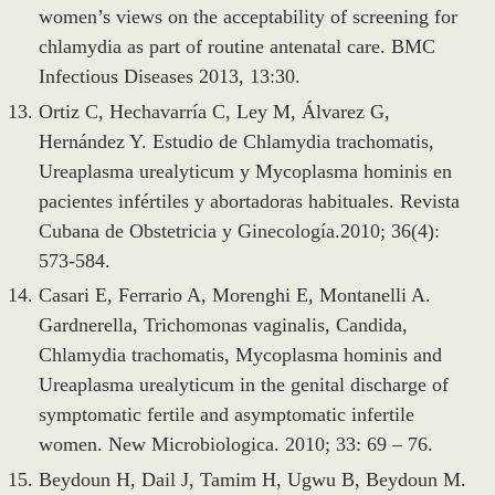
women’s views on the acceptability of screening for
chlamydia as part of routine antenatal care. BMC
Infectious Diseases 2013, 13:30.
Ortiz C, Hechavarría C, Ley M, Álvarez G,
Hernández Y. Estudio de Chlamydia trachomatis,
Ureaplasma urealyticum y Mycoplasma hominis en
pacientes infértiles y abortadoras habituales. Revista
Cubana de Obstetricia y Ginecología.2010; 36(4):
573-584.
Casari E, Ferrario A, Morenghi E, Montanelli A.
Gardnerella, Trichomonas vaginalis, Candida,
Chlamydia trachomatis, Mycoplasma hominis and
Ureaplasma urealyticum in the genital discharge of
symptomatic fertile and asymptomatic infertile
women. New Microbiologica. 2010; 33: 69 – 76.
Beydoun H, Dail J, Tamim H, Ugwu B, Beydoun M.