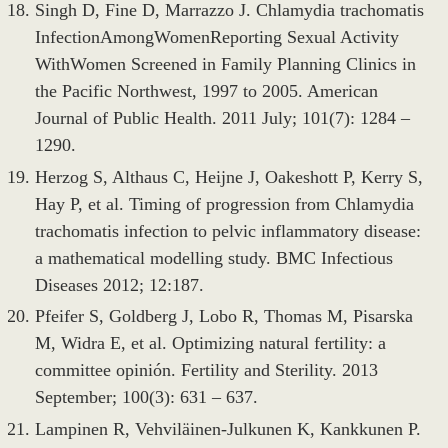
Singh D, Fine D, Marrazzo J. Chlamydia trachomatis
InfectionAmongWomenReporting Sexual Activity
WithWomen Screened in Family Planning Clinics in
the Pacific Northwest, 1997 to 2005. American
Journal of Public Health. 2011 July; 101(7): 1284 –
1290.
Herzog S, Althaus C, Heijne J, Oakeshott P, Kerry S,
Hay P, et al. Timing of progression from Chlamydia
trachomatis infection to pelvic inflammatory disease:
a mathematical modelling study. BMC Infectious
Diseases 2012; 12:187.
Pfeifer S, Goldberg J, Lobo R, Thomas M, Pisarska
M, Widra E, et al. Optimizing natural fertility: a
committee opinión. Fertility and Sterility. 2013
September; 100(3): 631 – 637.
Lampinen R, Vehviläinen-Julkunen K, Kankkunen P.