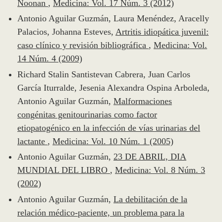
Noonan
,
Medicina: Vol. 17 Núm. 3 (2012)
Antonio Aguilar Guzmán, Laura Menéndez, Aracelly
Palacios, Johanna Esteves,
Artritis idiopática juvenil:
caso clínico y revisión bibliográfica
,
Medicina: Vol.
14 Núm. 4 (2009)
Richard Stalin Santistevan Cabrera, Juan Carlos
García Iturralde, Jesenia Alexandra Ospina Arboleda,
Antonio Aguilar Guzmán,
Malformaciones
congénitas genitourinarias como factor
etiopatogénico en la infección de vías urinarias del
lactante
,
Medicina: Vol. 10 Núm. 1 (2005)
Antonio Aguilar Guzmán,
23 DE ABRIL, DIA
MUNDIAL DEL LIBRO
,
Medicina: Vol. 8 Núm. 3
(2002)
Antonio Aguilar Guzmán,
La debilitación de la
relación médico-paciente, un problema para la