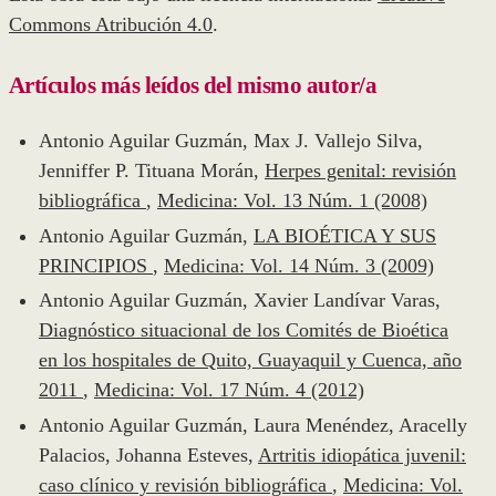
Commons Atribución 4.0
.
Artículos más leídos del mismo autor/a
Antonio Aguilar Guzmán, Max J. Vallejo Silva,
Jenniffer P. Tituana Morán,
Herpes genital: revisión
bibliográfica
,
Medicina: Vol. 13 Núm. 1 (2008)
Antonio Aguilar Guzmán,
LA BIOÉTICA Y SUS
PRINCIPIOS
,
Medicina: Vol. 14 Núm. 3 (2009)
Antonio Aguilar Guzmán, Xavier Landívar Varas,
Diagnóstico situacional de los Comités de Bioética
en los hospitales de Quito, Guayaquil y Cuenca, año
2011
,
Medicina: Vol. 17 Núm. 4 (2012)
Antonio Aguilar Guzmán, Laura Menéndez, Aracelly
Palacios, Johanna Esteves,
Artritis idiopática juvenil:
caso clínico y revisión bibliográfica
,
Medicina: Vol.