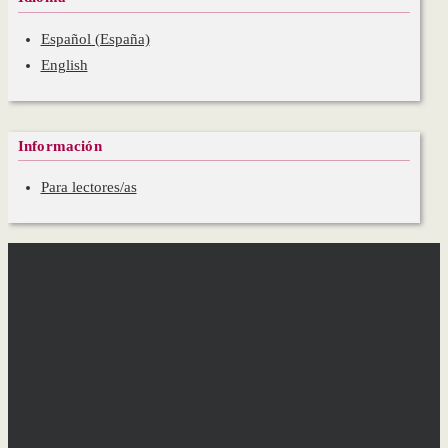
Español (España)
English
Información
Para lectores/as