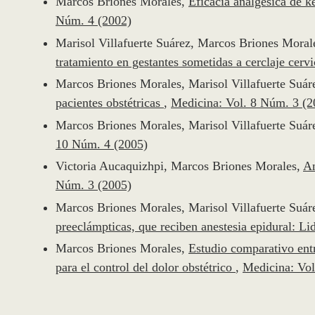
Marcos Briones Morales,
Eficacia analgésica de 
Núm. 4 (2002)
Marisol Villafuerte Suárez, Marcos Briones Moral
tratamiento en gestantes sometidas a cerclaje cer
Marcos Briones Morales, Marisol Villafuerte Suár
pacientes obstétricas
,
Medicina: Vol. 8 Núm. 3 (2
Marcos Briones Morales, Marisol Villafuerte Suár
10 Núm. 4 (2005)
Victoria Aucaquizhpi, Marcos Briones Morales,
An
Núm. 3 (2005)
Marcos Briones Morales, Marisol Villafuerte Suár
preeclámpticas, que reciben anestesia epidural: L
Marcos Briones Morales,
Estudio comparativo entr
para el control del dolor obstétrico
,
Medicina: Vol