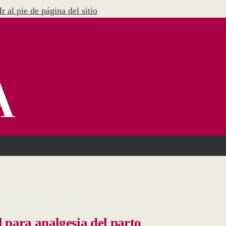
Ir al pie de página del sitio
Menú Administración
 para analgesia del parto