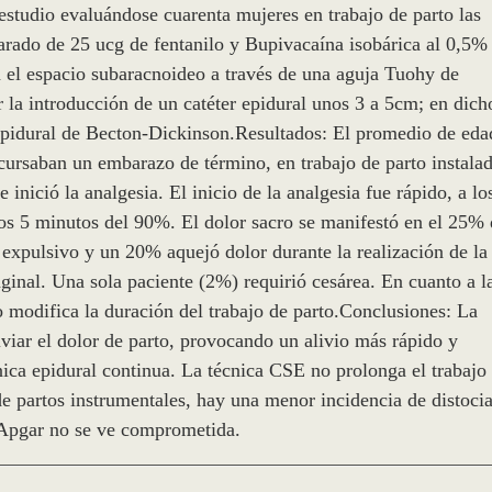
estudio evaluándose cuarenta mujeres en trabajo de parto las
parado de 25 ucg de fentanilo y Bupivacaína isobárica al 0,5%
 el espacio subaracnoideo a través de una aguja Tuohy de
r la introducción de un catéter epidural unos 3 a 5cm; en dich
-epidural de Becton-Dickinson.Resultados: El promedio de eda
s cursaban un embarazo de término, en trabajo de parto instala
nició la analgesia. El inicio de la analgesia fue rápido, a lo
los 5 minutos del 90%. El dolor sacro se manifestó en el 25%
 expulsivo y un 20% aquejó dolor durante la realización de la
ginal. Una sola paciente (2%) requirió cesárea. En cuanto a l
no modifica la duración del trabajo de parto.Conclusiones: La
iviar el dolor de parto, provocando un alivio más rápido y
nica epidural continua. La técnica CSE no prolonga el trabajo
de partos instrumentales, hay una menor incidencia de distoci
e Apgar no se ve comprometida.