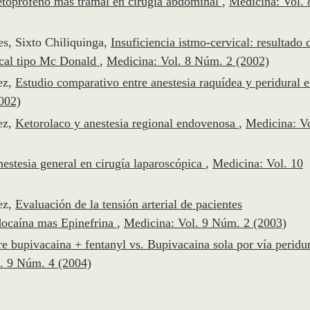
ketoprofeno mas tramal en cirugía abdominal
,
Medicina: Vol. 
es, Sixto Chiliquinga,
Insuficiencia istmo-cervical: resultado 
vical tipo Mc Donald
,
Medicina: Vol. 8 Núm. 2 (2002)
ez,
Estudio comparativo entre anestesia raquídea y peridural 
002)
ez,
Ketorolaco y anestesia regional endovenosa
,
Medicina: Vo
estesia general en cirugía laparoscópica
,
Medicina: Vol. 10
ez,
Evaluación de la tensión arterial de pacientes
idocaína mas Epinefrina
,
Medicina: Vol. 9 Núm. 2 (2003)
e bupivacaina + fentanyl vs. Bupivacaina sola por vía peridu
. 9 Núm. 4 (2004)