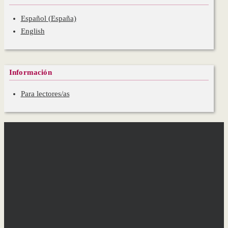
Español (España)
English
Información
Para lectores/as